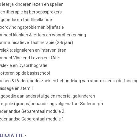
 leer je kinderen lezen en spellen
emtherapie bij beroepssprekers
ogopedie en tandheelkunde
ordvindingsproblemen bij afasie
nnect klanken & letters en woordherkenning
mmunicatieve Taaltherapie (2-6 jaar)
slexie: signaleren en interveniëren
onnect Vloeiend Lezen en RALFI
slexie en Dysorthografie
otteren op de basisschool
dsen & Paden; onderzoek en behandeling van stoornissen in de fonolo
assage en stem 1
gopedie aan anderstalige en meertalige kinderen
tegrale (groeps)behandeling volgens Tan-Soderbergh
ederlandse Gebarentaal module 2
ederlandse Gebarentaal module 1
RMATIE: