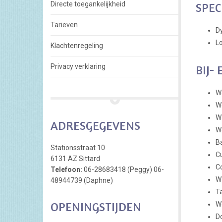
Directe toegankelijkheid
SPEC
Tarieven
Dy
L
Klachtenregeling
Privacy verklaring
BIJ-
W
W
Wo
ADRESGEGEVENS
W
B
Stationsstraat 10
C
6131 AZ Sittard
Co
Telefoon:
06-28683418 (Peggy) 06-
Wo
48944739 (Daphne)
Ta
OPENINGSTIJDEN
W
D