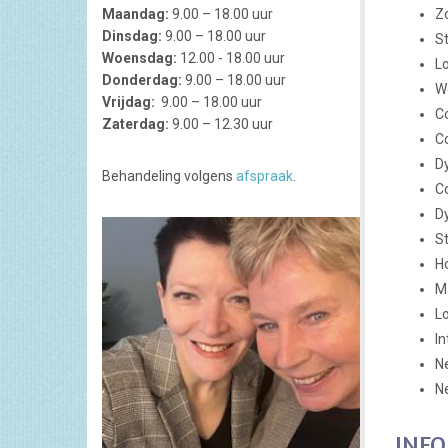
Maandag:
9.00 – 18.00 uur
Zo
Dinsdag:
9.00 – 18.00 uur
St
Woensdag:
12.00 - 18.00 uur
L
Donderdag:
9.00 – 18.00 uur
Wo
Vrijdag:
9.00 – 18.00 uur
Co
Zaterdag:
9.00 – 12.30 uur
Co
Dy
Behandeling volgens
afspraak
.
C
Dy
St
Ho
M
Lo
In
N
N
INFO