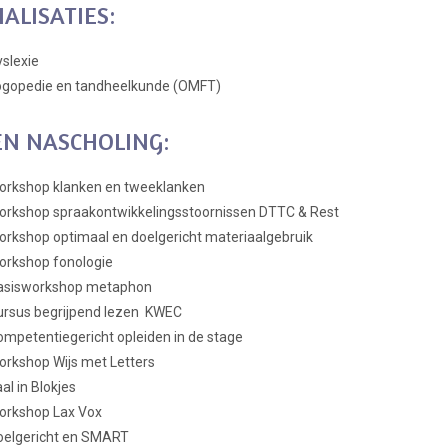
IALISATIES:
slexie
ogopedie en tandheelkunde (OMFT)
 EN NASCHOLING:
orkshop klanken en tweeklanken
orkshop spraakontwikkelingsstoornissen DTTC & Rest
rkshop optimaal en doelgericht materiaalgebruik
orkshop fonologie
asisworkshop metaphon
ursus begrijpend lezen KWEC
mpetentiegericht opleiden in de stage
rkshop Wijs met Letters
al in Blokjes
orkshop Lax Vox
oelgericht en SMART