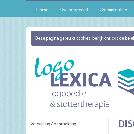
Home
Uw logopedist
Specialisaties
Ga
direct
Deze pagina gebruikt cookies, bekijk ons cookie bele
naar
de
hoofdinhoud
van
deze
pagina.
DIS
Verwijzing / aanmelding