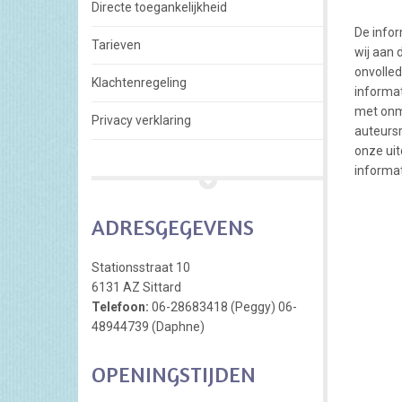
Directe toegankelijkheid
De infor
Tarieven
wij aan 
onvolled
Klachtenregeling
informat
met onm
Privacy verklaring
auteurs
onze uit
informat
ADRESGEGEVENS
Stationsstraat 10
6131 AZ Sittard
Telefoon:
06-28683418 (Peggy) 06-
48944739 (Daphne)
OPENINGSTIJDEN